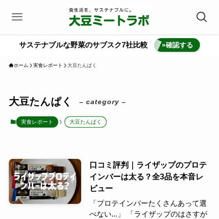
サステナブルな野菜のサブスク7社比較
»確認する
ホーム
実食レポート
大豆たんぱく
大豆たんぱく
– category –
実食レポート
大豆たんぱく
口コミ評判｜ライザップのプロテ
インバーは太る？全3品を本音レ
ビュー
「プロテインバーたくさんあって選
べない...」 「ライザップのはさすが