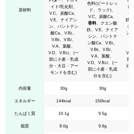
バター
、ドロマ
ドロ
色料(ビートレッ
イド/乳化剤、
剤
原材料
ド、ラック)、
V.C、炭酸Ca、
C
V.C、炭酸Ca、
V.E、ナイアシ
鉄、
香料
、クエン酸
ン、パントテン
シ
鉄、V.E、ナイア
酸Ca、V.B
、
ン酸
1
シン、パントテ
V.B
、V.B
、
V.
6
2
ン酸Ca、V.B
、
1
V.A、葉酸、
V
V.B
、V.B
、
6
2
V.D、V.B
、(一
V.D
12
V.A、葉酸、
部に小麦・乳成
部
V.D、V.B
、(一
12
分・大豆・アー
分・
部に小麦・乳成
モンドを含む)
分を含む)
内容量
30g
30g
エネルギー
144kcal
150kcal
たんぱく質
10.1g
9.5g
脂質
8.0g
9.8g