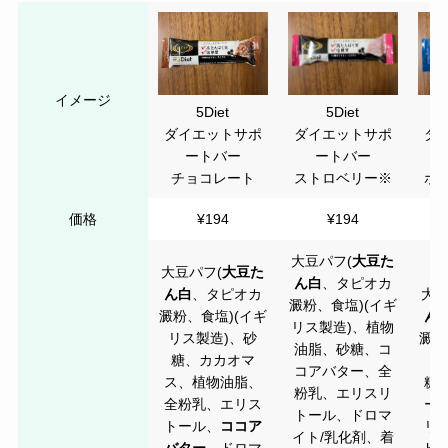
イメージ
5Diet
5Diet
ダイエットサポ
ダ
ダイエットサポ
ートバー
ートバー
ストロベリー※
ホ
チョコレート
価格
¥194
¥194
大豆パフ(
大豆た
大豆パフ(
大豆た
ん白
、タピオカ
ん白
、タピオカ
大豆
澱粉、食塩)(イギ
澱粉、食塩)(イギ
ん
リス製造)、植物
リス製造)、砂
澱粉
油脂、砂糖、コ
糖、カカオマ
リ
コアバター、全
ス、植物油脂、
糖
粉乳、エリスリ
全粉乳、エリス
ー
トール、ドロマ
トール、
ココア
リ
イト/乳化剤、着