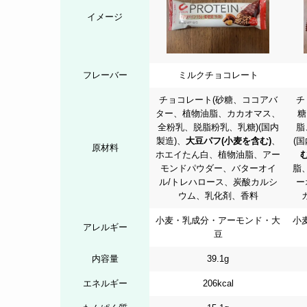
イメージ
フレーバー
ミルクチョコレート
チョコレート(砂糖、ココアバ
チ
ター、植物油脂、カカオマス、
糖
全粉乳、脱脂粉乳、乳糖)(国内
脂
製造)、
大豆パフ(小麦を含む)
、
(
原材料
ホエイたん白、植物油脂、アー
む
モンドパウダー、バターオイ
脂
ル/トレハロース、炭酸カルシ
ー
ウム、乳化剤、香料
小麦・乳成分・アーモンド・大
小
アレルギー
豆
内容量
39.1g
エネルギー
206kcal