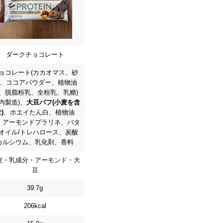
ダークチョコレート
ョコレート(カカオマス、砂
、ココアパウダー、植物油
、脱脂粉乳、全粉乳、乳糖)
国内製造)、
大豆パフ(小麦を含
)
、ホエイたん白、植物油
、アーモンドプラリネ、バタ
オイル/トレハロース、炭酸
カルシウム、乳化剤、香料
麦・乳成分・アーモンド・大
豆
39.7g
206kcal