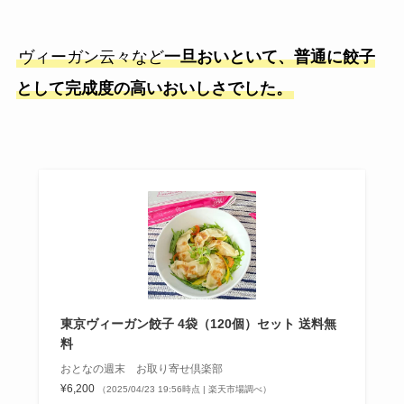
ヴィーガン云々など
一旦おいといて、普通に餃子
として完成度の高いおいしさでした。
東京ヴィーガン餃子 4袋（120個）セット 送料無
料
おとなの週末 お取り寄せ倶楽部
¥6,200
（2025/04/23 19:56時点 | 楽天市場調べ）