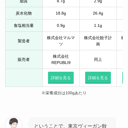
脂質
8.7g
2.9g
炭水化物
18.8g
26.4g
食塩相当量
0.9g
1.1g
株式会社マルマ
株式会社餃子計
株
製造者
ツ
画
株式会社
販売者
同上
REPUBLI9
詳細を見る
詳細を見る
※栄養成分は100gあたり
ということで、東京ヴィーガン餃