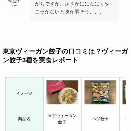
がちですが、さすがににんにくや
ユウ
ニラがないと味が弱そう、、、
東京ヴィーガン餃子の口コミは？ヴィーガ
ン餃子3種を実食レポート
イメージ
東京ヴィーガン
商品名
ベジ餃子
ニ
餃子