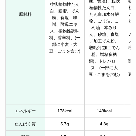
糖、食塩)、粒状
糖、
粒状植物性たん
植物性たん白、
植
白、糖蜜、でん
原材料
たん白加水分解
た
粉、食塩、味
物、ごま油、こ
物
噌、酵母エキ
め油、本みり
め
ス、植物性調味
ん、砂糖、食塩
ん
料、香辛料、(一
／加工でん粉、
／
部に小麦・大
増粘剤(加工でん
増粘
豆・ごまを含む)
粉、増粘多糖
粉
類)、トレハロー
類)
ス、(一部に大
ス
豆・ごまを含む)
豆・
エネルギー
178kcal
149kcal
たんぱく質
5.7g
4.3g