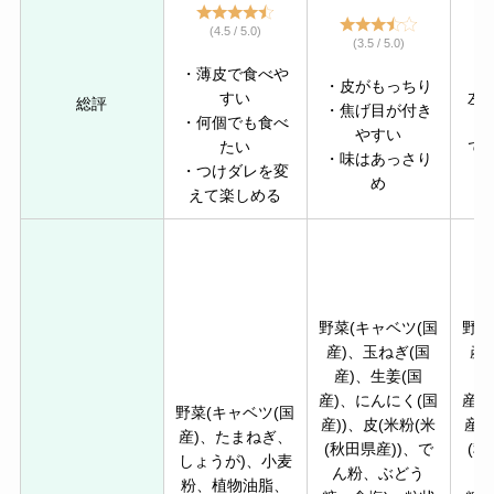
(4.5 / 5.0)
(3.5 / 5.0)
・薄皮で食べや
・皮がもっちり
すい
左
総評
・焦げ目が付き
・何個でも食べ
合
やすい
たい
で
・味はあっさり
・つけダレを変
め
えて楽しめる
野菜(キャベツ(国
野菜
産)、玉ねぎ(国
産
産)、生姜(国
産
産)、にんにく(国
産)
野菜(キャベツ(国
産))、皮(米粉(米
産)
産)、たまねぎ、
(秋田県産))、で
(秋
しょうが)、小麦
ん粉、ぶどう
ん
粉、植物油脂、