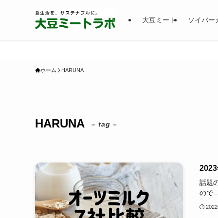
大豆ミート
ソイバー
ホーム
HARUNA
HARUNA
– tag –
20
話題
ので..
202